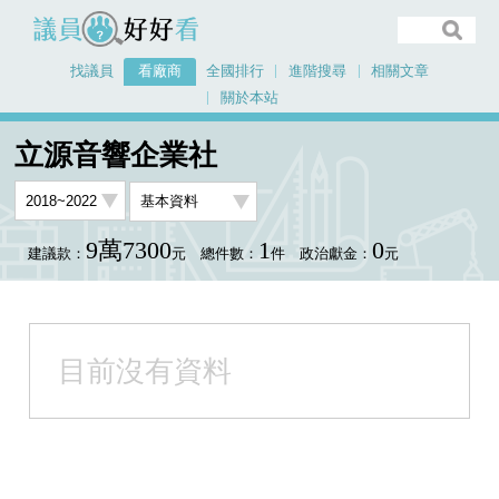
議員好好看
找議員
看廠商
全國排行
進階搜尋
相關文章
關於本站
首頁
看廠商
立源音響企業社
立源音響企業社
9萬7300
1
0
建議款：
元
總件數：
件
政治獻金：
元
目前沒有資料