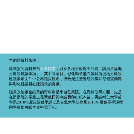
本網站資料來源：
建議款的資料來自
投票指南
，以及各地方政府主計處「議員所提地
方建設建議事項」。其中宜蘭縣、彰化縣並無在議員所提地方建設
建議事項文件中公布議員姓名，導致無法透過統計得知每個宜蘭縣
與彰化縣議員在建議款的貢獻。
議員政治獻金細目的資料則是來自監察院。在資料取得方面，先是
在監察院的電腦上花費數日與申請費印出紙本後，再請輔仁大學哲
學系2018年度政治哲學課以及台北大學法律系2018年度犯罪學課程
同學幫忙將紙本資料電子化。