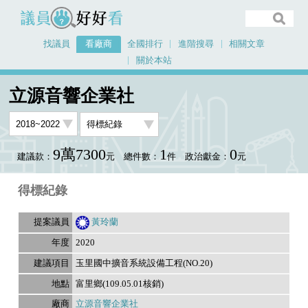
議員好好看
找議員
看廠商
全國排行
進階搜尋
相關文章
關於本站
首頁
看廠商
立源音響企業社
議員排行資料
立源音響企業社
9萬7300
1
0
建議款：
元
總件數：
件
政治獻金：
元
得標紀錄
黃玲蘭
2020
玉里國中擴音系統設備工程(NO.20)
富里鄉(109.05.01核銷)
立源音響企業社