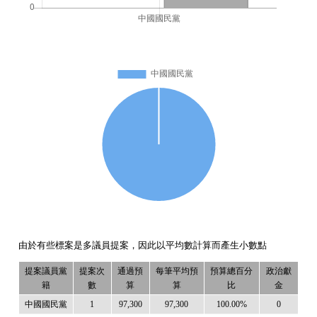
由於有些標案是多議員提案，因此以平均數計算而產生小數點
提案議員黨
提案次
通過預
每筆平均預
預算總百分
政治獻
籍
數
算
算
比
金
中國國民黨
1
97,300
97,300
100.00%
0