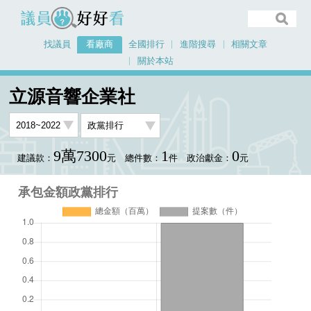
議員好好看
找議員
看廠商
全國排行
進階搜尋
相關文章
關於本站
首頁
看廠商
立源音響企業社
承包金額政黨排行
立源音響企業社
9萬7300
1
0
建議款：
元
總件數：
件
政治獻金：
元
承包金額政黨排行