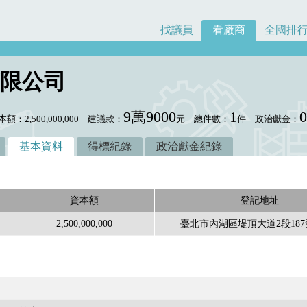
找議員
看廠商
全國排
限公司
9萬9000
1
額：2,500,000,000
建議款：
元
總件數：
件
政治獻金：
基本資料
得標紀錄
政治獻金紀錄
資本額
登記地址
2,500,000,000
臺北市內湖區堤頂大道2段187