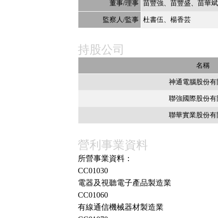
董事/理事
苗豐強
苗豐盛
苗華
監察人/監事
杜書伍
楊香芸
持股公司
名稱
神通電腦股份有
聯強國際股份有
聯華實業股份有
營利事業資料
所營事業資料：
CC01030
電器及視聽電子產品製造業
CC01060
有線通信機械器材製造業