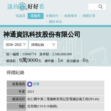
議員好好看
找議員
看廠商
全國排行
進階搜尋
相關文章
關於本站
首頁
看廠商
神通資訊科技股份有限公司
議員排行資料
神通資訊科技股份有限公司
統一編號：53000774
資本額：2,500,000,000
9萬9000
1
0
建議款：
元
總件數：
件
政治獻金：
元
得標紀錄
黃馨
2021
化仁國中第二電腦教室筆記型電腦設備工程(NO.46)
吉安鄉(110.8.16核銷)