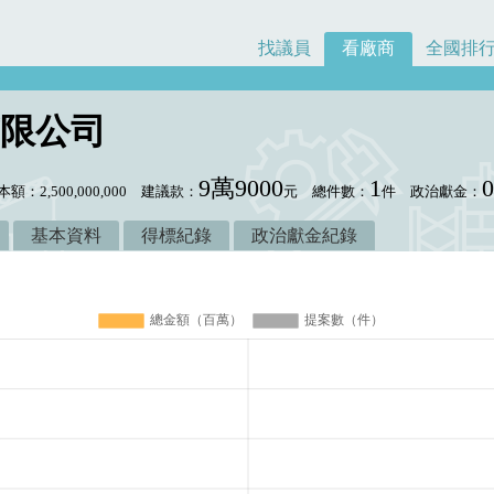
找議員
看廠商
全國排
限公司
9萬9000
1
額：2,500,000,000
建議款：
元
總件數：
件
政治獻金：
基本資料
得標紀錄
政治獻金紀錄