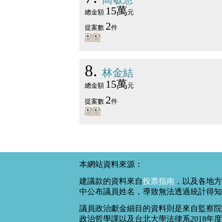
15萬
總金額
元
2
提案數
件
8
林金結
15萬
總金額
元
2
提案數
件
本網站資料來源：
建議款的資料來自
投票指南
，以及各地方
中公布議員姓名，導致無法透過統計得知
議員政治獻金細目的資料則是來自監察院
政治哲學課以及台北大學法律系2018年