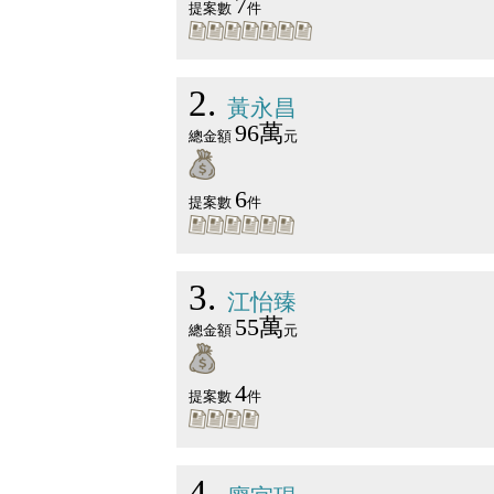
7
提案數
件
2
黃永昌
96萬
總金額
元
6
提案數
件
3
江怡臻
55萬
總金額
元
4
提案數
件
4