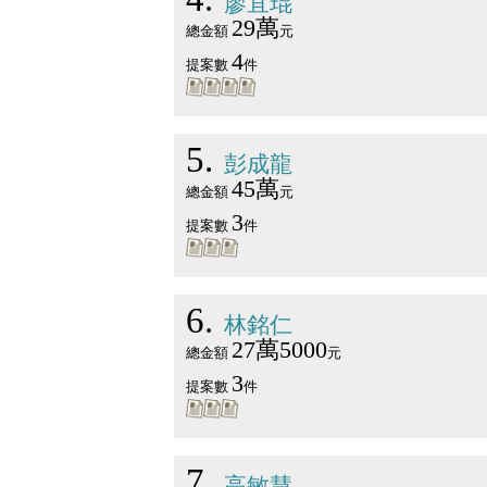
廖宜琨
29萬
總金額
元
4
提案數
件
5
彭成龍
45萬
總金額
元
3
提案數
件
6
林銘仁
27萬5000
總金額
元
3
提案數
件
7
高敏慧