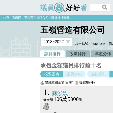
議員好好看
首頁
看廠商
五嶺營造有限公司
議員排行圖表
五嶺營造有限公司
統一編號：70667344
資
議員排行
政黨排行
年度分佈
承包金額議員排行前十名
視覺圖表
議員資料
金額排行
建議款總金額(百萬)
提案數(件)
1
蘇泓欽
106萬5000
總金額
元