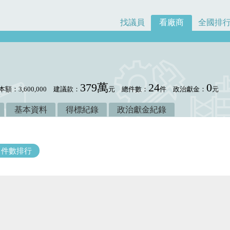
找議員
看廠商
全國排
379萬
24
0
本額：3,600,000
建議款：
元
總件數：
件
政治獻金：
元
基本資料
得標紀錄
政治獻金紀錄
件數排行