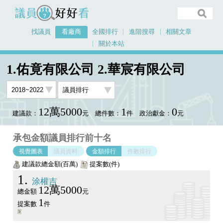
議員好好看
找議員
看廠商
全國排行
進階搜尋
相關文章
關於本站
首頁
看廠商
1.佑竟有限公司 2.華宸有限公司
議員排行圖表
1.佑竟有限公司 2.華宸有限公司
12萬5000
1
0
建議款：
元
總件數：
件
政治獻金：
元
承包金額議員排行前十名
視覺圖表
議員資料
金額排行
件數排行
建議款總金額(百萬)
提案數(件)
1
涂權吉
12萬5000
總金額
元
1
提案數
件