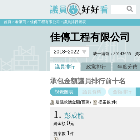
議員好好看
首頁
看廠商
佳傳工程有限公司
議員排行圖表
佳傳工程有限公司
統一編號：80143655
資
議員排行
政黨排行
年度分佈
承包金額議員排行前十名
視覺圖表
議員資料
金額排行
建議款總金額(百萬)
提案數(件)
1
彭成龍
0
總金額
元
1
提案數
件