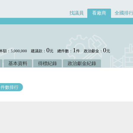
找議員
看廠商
全國排
0
1
0
本額：5,000,000
建議款：
元
總件數：
件
政治獻金：
元
基本資料
得標紀錄
政治獻金紀錄
件數排行