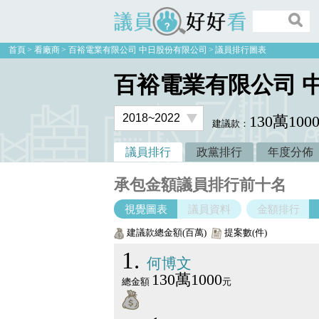
議員好好看
首頁
看廠商
百裕電業有限公司 中日股份有限公司
議員排行圖表
百裕電業有限公司 
130萬100
建議款：
議員排行
政黨排行
年度分佈
承包金額議員排行前十名
視覺圖表
議員資料
金額排行
建議款總金額(百萬)
提案數(件)
1
何博文
130萬1000
總金額
元