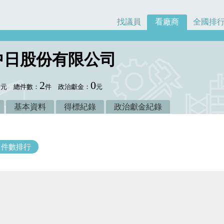
找議員
看廠商
全國排
中日股份有限公司
0
2
0
元
總件數：
件
政治獻金：
元
基本資料
得標紀錄
政治獻金紀錄
件數排行