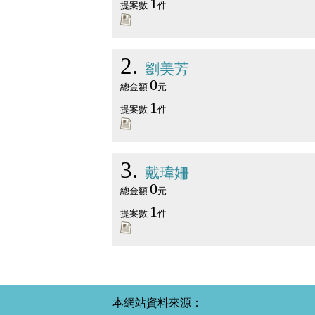
1
提案數
件
2
劉美芳
0
總金額
元
1
提案數
件
3
戴瑋姍
0
總金額
元
1
提案數
件
本網站資料來源：