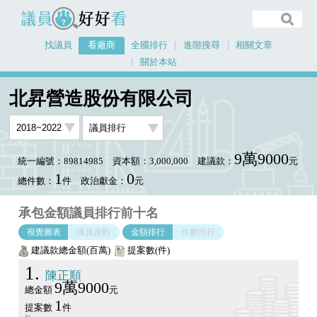
議員好好看
找議員
看廠商
全國排行
進階搜尋
相關文章
關於本站
首頁
看廠商
北昇營造股份有限公司
議員排行圖表
北昇營造股份有限公司
9萬9000
統一編號：89814985
資本額：3,000,000
建議款：
元
1
0
總件數：
件
政治獻金：
元
承包金額議員排行前十名
視覺圖表
議員資料
金額排行
件數排行
建議款總金額(百萬)
提案數(件)
1
陳正順
9萬9000
總金額
元
1
提案數
件