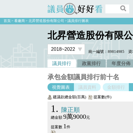
議員好好看
首頁
看廠商
北昇營造股份有限公司
議員排行圖表
北昇營造股份有限公
統一編號：89814985
資
議員排行
政黨排行
年度分佈
承包金額議員排行前十名
視覺圖表
議員資料
金額排行
建議款總金額(百萬)
提案數(件)
1
陳正順
9萬9000
總金額
元
1
提案數
件