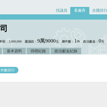
找議員
看廠商
全國排
司
9萬9000
1
0
本額：3,000,000
建議款：
元
總件數：
件
政治獻金：
元
基本資料
得標紀錄
政治獻金紀錄
件數排行