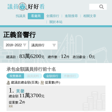
議員好好看
找議員
看廠商
全國排行
進階搜尋
相關文章
關於本站
首頁
看廠商
正義音響行
議員排行圖表
正義音響行
83萬6200
12
0
建議款：
元
總件數：
件
政治獻金：
元
承包金額議員排行前十名
視覺圖表
議員資料
金額排行
件數排行
建議款總金額(百萬)
提案數(件)
1
黃馨
11萬3700
總金額
元
2
提案數
件