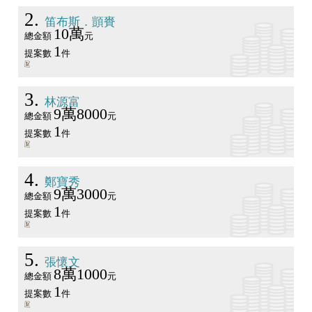
2
笛布斯．顗賚
10萬
總金額
元
1
提案數
件
3
林源富
9萬8000
總金額
元
1
提案數
件
4
鄭寶秀
9萬3000
總金額
元
1
提案數
件
5
張懷文
8萬1000
總金額
元
1
提案數
件