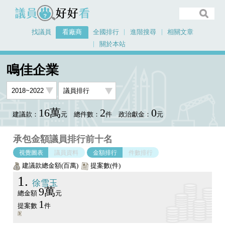
議員好好看
找議員
看廠商
全國排行
進階搜尋
相關文章
關於本站
首頁
看廠商
鳴佳企業
議員排行圖表
鳴佳企業
16萬
2
0
建議款：
元
總件數：
件
政治獻金：
元
承包金額議員排行前十名
視覺圖表
議員資料
金額排行
件數排行
建議款總金額(百萬)
提案數(件)
1
徐雪玉
9萬
總金額
元
1
提案數
件