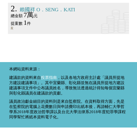
2
賴國祥 O．SENG．KATI
7萬
總金額
元
1
提案數
件
本網站資料來源：
建議款的資料來自
投票指南
，以及各地方政府主計處「議員所提地
方建設建議事項」。其中宜蘭縣、彰化縣並無在議員所提地方建設
建議事項文件中公布議員姓名，導致無法透過統計得知每個宜蘭縣
與彰化縣議員在建議款的貢獻。
議員政治獻金細目的資料則是來自監察院。在資料取得方面，先是
在監察院的電腦上花費數日與申請費印出紙本後，再請輔仁大學哲
學系2018年度政治哲學課以及台北大學法律系2018年度犯罪學課程
同學幫忙將紙本資料電子化。