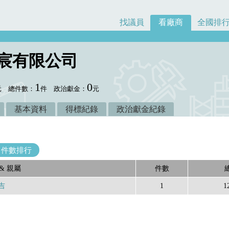
找議員
看廠商
全國排
華宸有限公司
1
0
元
總件數：
件
政治獻金：
元
基本資料
得標紀錄
政治獻金紀錄
件數排行
& 親屬
件數
吉
1
1