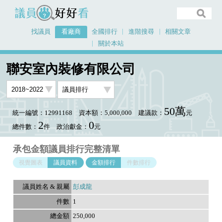
議員好好看
找議員
看廠商
全國排行
進階搜尋
相關文章
關於本站
首頁
看廠商
聯安室內裝修有限公司
議員排行資料
聯安室內裝修有限公司
50萬
統一編號：12991168
資本額：5,000,000
建議款：
元
2
0
總件數：
件
政治獻金：
元
承包金額議員排行完整清單
視覺圖表
議員資料
金額排行
件數排行
彭成龍
1
250,000