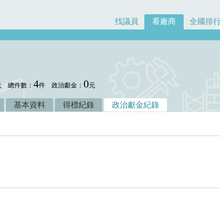
找議員
看廠商
全國排
4
0
元
總件數：
件
政治獻金：
元
基本資料
得標紀錄
政治獻金紀錄