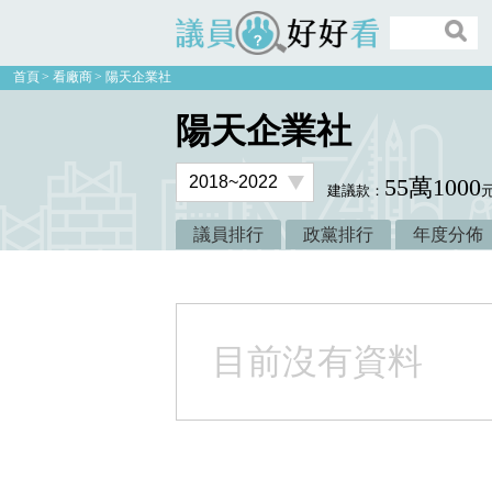
議員好好看
首頁
看廠商
陽天企業社
陽天企業社
55萬1000
建議款：
議員排行
政黨排行
年度分佈
目前沒有資料