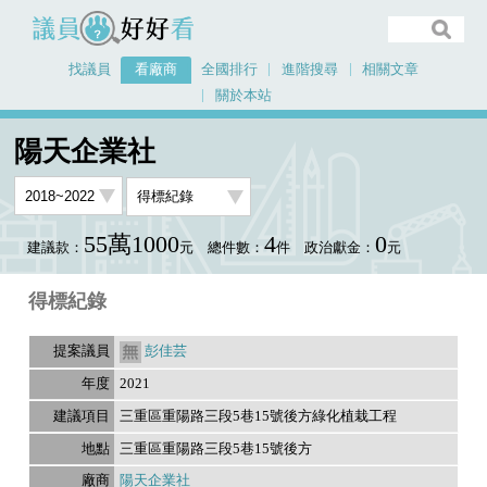
議員好好看
找議員
看廠商
全國排行
進階搜尋
相關文章
關於本站
首頁
看廠商
陽天企業社
議員排行資料
陽天企業社
55萬1000
4
0
建議款：
元
總件數：
件
政治獻金：
元
得標紀錄
彭佳芸
2021
三重區重陽路三段5巷15號後方綠化植栽工程
三重區重陽路三段5巷15號後方
陽天企業社