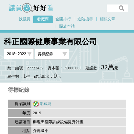
議員好好看
找議員
看廠商
全國排行
進階搜尋
相關文章
關於本站
首頁
看廠商
科正國際健康事業有限公司
議員排行資料
科正國際健康事業有限公司
32萬
統一編號：27723459
資本額：15,000,000
建議款：
元
1
0
總件數：
件
政治獻金：
元
得標紀錄
彭成龍
2019
辦理田徑隊訓練設備提升計畫
介壽國小