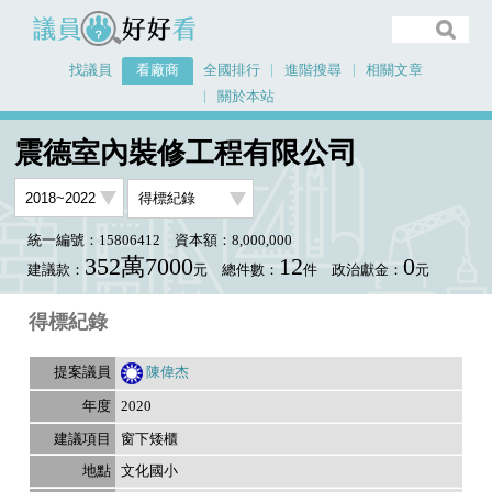
議員好好看
找議員
看廠商
全國排行
進階搜尋
相關文章
關於本站
首頁
看廠商
震德室內裝修工程有限公司
議員排行資料
震德室內裝修工程有限公司
統一編號：15806412
資本額：8,000,000
352萬7000
12
0
建議款：
元
總件數：
件
政治獻金：
元
得標紀錄
陳偉杰
2020
窗下矮櫃
文化國小