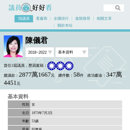
議員好好看
找議員
看廠商
全國排行
進階搜尋
相關文章
關於本站
首頁
找議員
陳儀君
基本資料
陳儀君
曾任3屆議員，歷屆黨籍：
2877萬1667
58
347萬
建議款：
元
總件數：
件
政治獻金：
4451
元
基本資料
女
1973年7月2日
53歲
巨蟹座