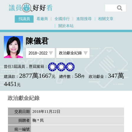
議員好好看
找議員
看廠商
全國排行
進階搜尋
相關文章
關於本站
首頁
找議員
陳儀君
選舉政見
陳儀君
曾任3屆議員，歷屆黨籍：
2877萬1667
58
347萬
建議款：
元
總件數：
件
政治獻金：
4451
元
政治獻金紀錄
2018年11月22日
鞠＊民