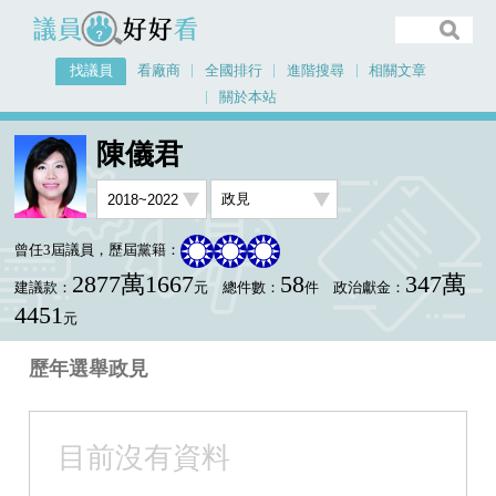
議員好好看
找議員
看廠商
全國排行
進階搜尋
相關文章
關於本站
首頁
找議員
陳儀君
選舉政見
陳儀君
曾任3屆議員，歷屆黨籍：
2877萬1667
58
347萬
建議款：
元
總件數：
件
政治獻金：
4451
元
歷年選舉政見
目前沒有資料