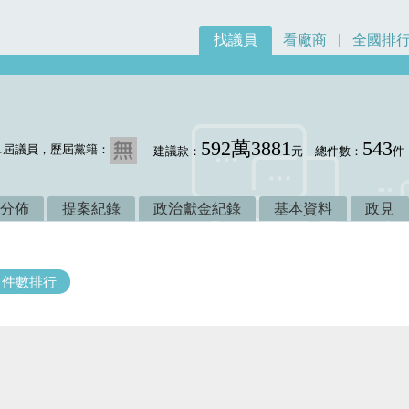
找議員
看廠商
全國排
592萬3881
543
1屆議員，歷屆黨籍：
建議款：
元
總件數：
件
分佈
提案紀錄
政治獻金紀錄
基本資料
政見
件數排行