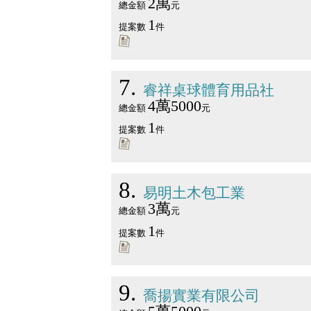
2萬
總金額
元
1
提案數
件
7
睿祥桌球體育用品社
4萬5000
總金額
元
1
提案數
件
8
易明土木包工業
3萬
總金額
元
1
提案數
件
9
喬揚實業有限公司