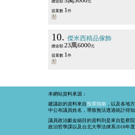
5萬5000
總金額
元
1
提案數
件
10
傑米西精品傢飾
23萬6000
總金額
元
1
提案數
件
本網站資料來源：
建議款的資料來自
投票指南
，以及各地方
中公布議員姓名，導致無法透過統計得知
議員政治獻金細目的資料則是來自監察院
政治哲學課以及台北大學法律系2018年