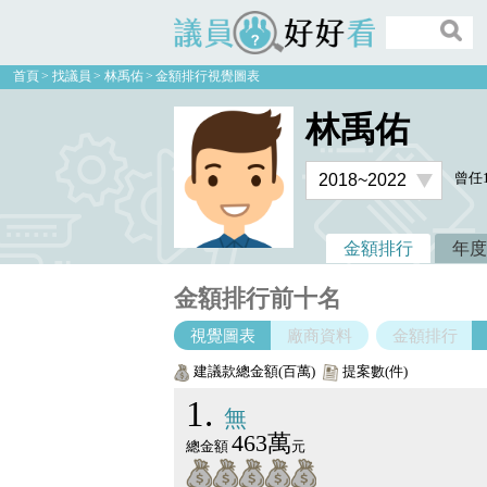
議員好好看
首頁
找議員
林禹佑
金額排行視覺圖表
林禹佑
曾任
金額排行
年度
金額排行前十名
視覺圖表
廠商資料
金額排行
建議款總金額(百萬)
提案數(件)
1
無
463萬
總金額
元