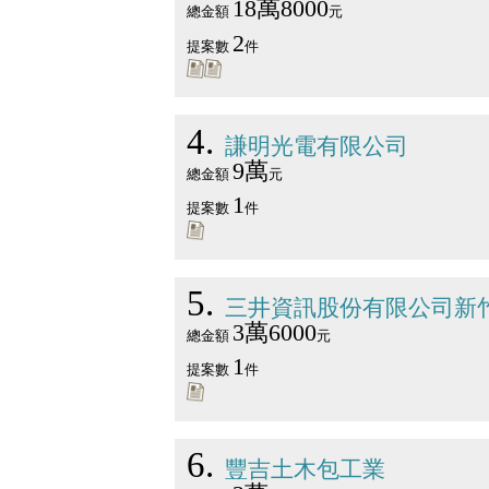
18萬8000
總金額
元
2
提案數
件
4
謙明光電有限公司
9萬
總金額
元
1
提案數
件
5
三井資訊股份有限公司新
3萬6000
總金額
元
1
提案數
件
6
豐吉土木包工業