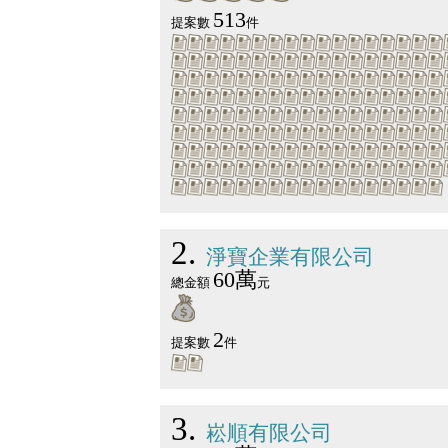
513
提案數
件
2
淨寶企業有限公司
60萬
總金額
元
2
提案數
件
3
崧順有限公司