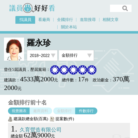
議員好好看
找議員
看廠商
全國排行
進階搜尋
相關文章
關於本站
首頁
找議員
羅永珍
金額排行視覺圖表
羅永珍
曾任5屆議員，歷屆黨籍：
4533萬2000
17
370萬
建議款：
元
總件數：
件
政治獻金：
2000
元
金額排行前十名
視覺圖表
廠商資料
金額排行
件數排行
建議款總金額(百萬)
提案數(件)
1
久育營造有限公司
62萬9000
總金額
元