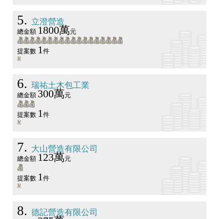
5
立澄營造
1800萬
總金額
元
1
提案數
件
6
瑞祐土木包工業
300萬
總金額
元
1
提案數
件
7
大山營造有限公司
123萬
總金額
元
1
提案數
件
8
德記營造有限公司