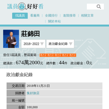
議員好好看
找議員
看廠商
全國排行
進階搜尋
相關文章
關於本站
首頁
找議員
莊錦田
選舉政見
莊錦田
曾任5屆議員，歷屆黨籍：
674萬2000
44
0
建議款：
元
總件數：
件
政治獻金：
元
政治獻金紀錄
2018年11月21日
集好旅店
100,000