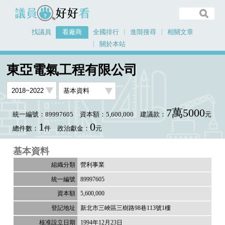
議員好好看
找議員
看廠商
全國排行
進階搜尋
相關文章
關於本站
首頁
看廠商
東亞電氣工程有限公司
東亞電氣工程有限公司
7萬5000
統一編號：89997605
資本額：5,600,000
建議款：
元
1
0
總件數：
件
政治獻金：
元
基本資料
營利事業
89997605
5,600,000
新北市三峽區三樹路98巷113號1樓
1994年12月23日