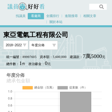
議員好好看
找議員
看廠商
全國排行
進階搜尋
相關文章
關於本站
首頁
看廠商
東亞電氣工程有限公司
年度分佈
東亞電氣工程有限公司
7萬5000
統一編號：89997605
資本額：5,600,000
建議款：
元
1
0
總件數：
件
政治獻金：
元
年度分佈
總承包金額