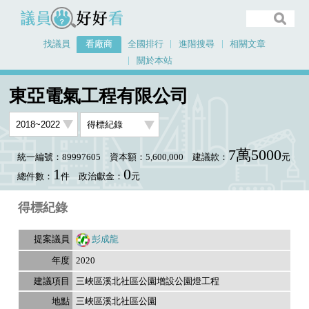
議員好好看
找議員
看廠商
全國排行
進階搜尋
相關文章
關於本站
首頁
看廠商
東亞電氣工程有限公司
議員排行資料
東亞電氣工程有限公司
7萬5000
統一編號：89997605
資本額：5,600,000
建議款：
元
1
0
總件數：
件
政治獻金：
元
得標紀錄
彭成龍
2020
三峽區溪北社區公園增設公園燈工程
三峽區溪北社區公園