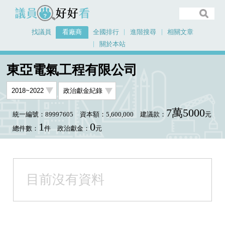
議員好好看
找議員
看廠商
全國排行
進階搜尋
相關文章
關於本站
首頁
看廠商
東亞電氣工程有限公司
東亞電氣工程有限公司
7萬5000
統一編號：89997605
資本額：5,600,000
建議款：
元
1
0
總件數：
件
政治獻金：
元
目前沒有資料