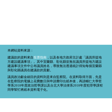
本網站資料來源：
建議款的資料來自
投票指南
，以及各地方政府主計處「議員所提地
方建設建議事項」。其中宜蘭縣、彰化縣並無在議員所提地方建設
建議事項文件中公布議員姓名，導致無法透過統計得知每個宜蘭縣
與彰化縣議員在建議款的貢獻。
議員政治獻金細目的資料則是來自監察院。在資料取得方面，先是
在監察院的電腦上花費數日與申請費印出紙本後，再請輔仁大學哲
學系2018年度政治哲學課以及台北大學法律系2018年度犯罪學課程
同學幫忙將紙本資料電子化。