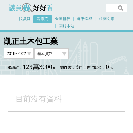
議員好好看
找議員
看廠商
全國排行
進階搜尋
相關文章
關於本站
首頁
看廠商
凱正土木包工業
凱正土木包工業
129萬3000
3
0
建議款：
元
總件數：
件
政治獻金：
元
目前沒有資料