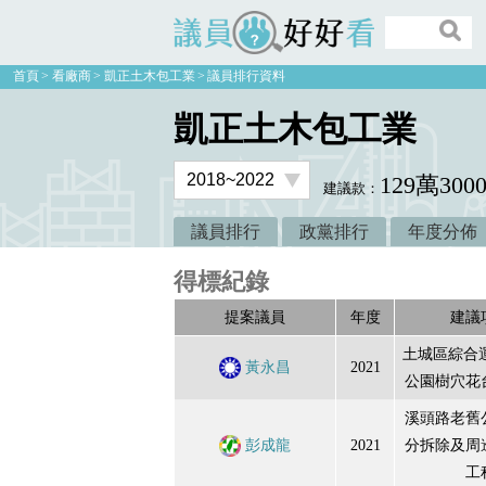
議員好好看
首頁
看廠商
凱正土木包工業
議員排行資料
凱正土木包工業
129萬300
建議款：
議員排行
政黨排行
年度分佈
得標紀錄
提案議員
年度
建議
土城區綜合
黃永昌
2021
公園樹穴花
溪頭路老舊
彭成龍
2021
分拆除及周
工