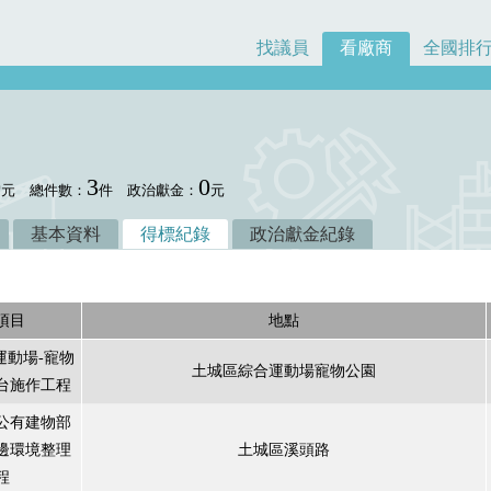
找議員
看廠商
全國排
0
3
0
元
總件數：
件
政治獻金：
元
基本資料
得標紀錄
政治獻金紀錄
項目
地點
運動場-寵物
土城區綜合運動場寵物公園
台施作工程
公有建物部
邊環境整理
土城區溪頭路
程