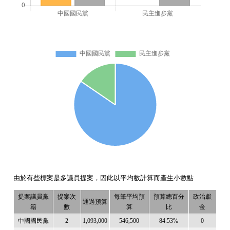
由於有些標案是多議員提案，因此以平均數計算而產生小數點
提案議員黨
提案次
每筆平均預
預算總百分
政治獻
通過預算
籍
數
算
比
金
中國國民黨
2
1,093,000
546,500
84.53%
0