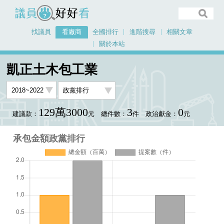
議員好好看
找議員
看廠商
全國排行
進階搜尋
相關文章
關於本站
首頁
看廠商
凱正土木包工業
承包金額政黨排行
凱正土木包工業
129萬3000
3
0
建議款：
元
總件數：
件
政治獻金：
元
承包金額政黨排行