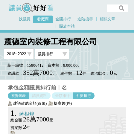
議員好好看
找議員
看廠商
全國排行
進階搜尋
相關文章
關於本站
首頁
看廠商
震德室內裝修工程有限公司
議員排行圖表
震德室內裝修工程有限公司
統一編號：15806412
資本額：8,000,000
352萬7000
12
0
建議款：
元
總件數：
件
政治獻金：
元
承包金額議員排行前十名
視覺圖表
議員資料
金額排行
件數排行
建議款總金額(百萬)
提案數(件)
1
蔣根煌
26萬7000
總金額
元
2
提案數
件