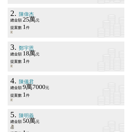
2
陳偉杰
25萬
總金額
元
1
提案數
件
3
鄭宇恩
18萬
總金額
元
1
提案數
件
4
陳儀君
9萬7000
總金額
元
1
提案數
件
5
陳明義
50萬
總金額
元