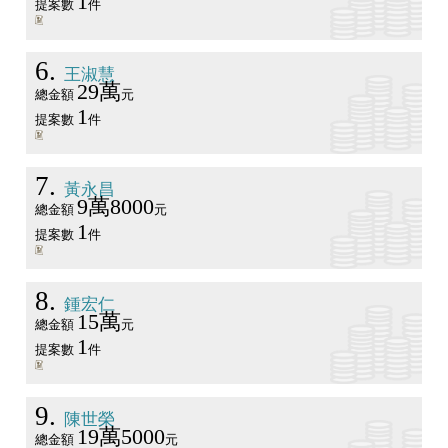
1
提案數
件
6
王淑慧
29萬
總金額
元
1
提案數
件
7
黃永昌
9萬8000
總金額
元
1
提案數
件
8
鍾宏仁
15萬
總金額
元
1
提案數
件
9
陳世榮
19萬5000
總金額
元