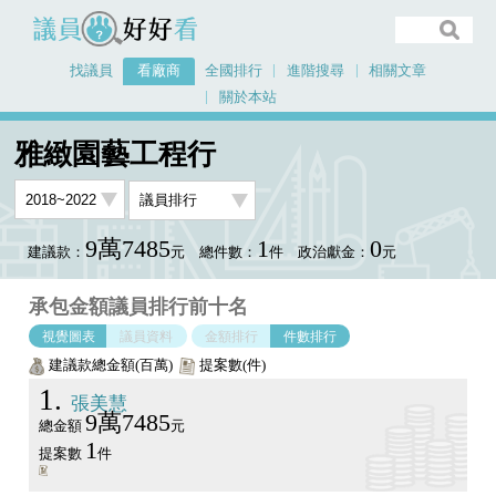
議員好好看
找議員
看廠商
全國排行
進階搜尋
相關文章
關於本站
首頁
看廠商
雅緻園藝工程行
議員排行圖表
雅緻園藝工程行
9萬7485
1
0
建議款：
元
總件數：
件
政治獻金：
元
承包金額議員排行前十名
視覺圖表
議員資料
金額排行
件數排行
建議款總金額(百萬)
提案數(件)
1
張美慧
9萬7485
總金額
元
1
提案數
件