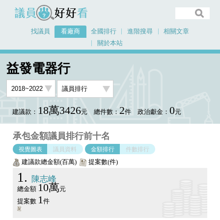
議員好好看
找議員
看廠商
全國排行
進階搜尋
相關文章
關於本站
首頁
看廠商
益發電器行
議員排行圖表
益發電器行
18萬3426
2
0
建議款：
元
總件數：
件
政治獻金：
元
承包金額議員排行前十名
視覺圖表
議員資料
金額排行
件數排行
建議款總金額(百萬)
提案數(件)
1
陳志峰
10萬
總金額
元
1
提案數
件