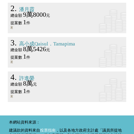
2
潘月霞
9萬8000
總金額
元
1
提案數
件
3
高小成Qaisul．Tamapima
8萬5426
總金額
元
1
提案數
件
4
許進榮
8萬
總金額
元
1
提案數
件
本網站資料來源：
建議款的資料來自
投票指南
，以及各地方政府主計處「議員所提地