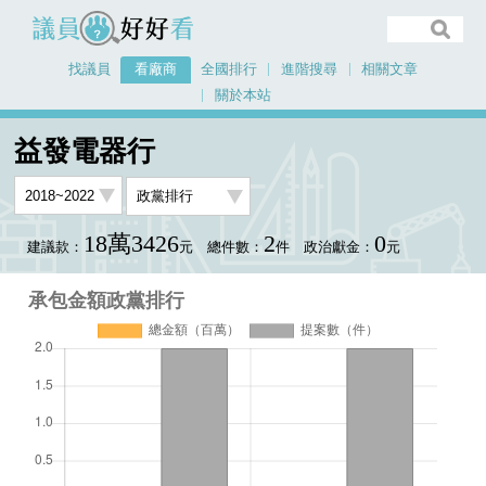
議員好好看
找議員
看廠商
全國排行
進階搜尋
相關文章
關於本站
首頁
看廠商
益發電器行
承包金額政黨排行
益發電器行
18萬3426
2
0
建議款：
元
總件數：
件
政治獻金：
元
承包金額政黨排行