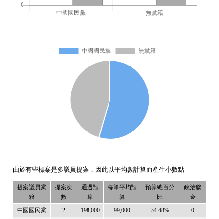
由於有些標案是多議員提案，因此以平均數計算而產生小數點
提案議員黨
提案次
通過預
每筆平均預
預算總百分
政治獻
籍
數
算
算
比
金
中國國民黨
2
198,000
99,000
54.48%
0