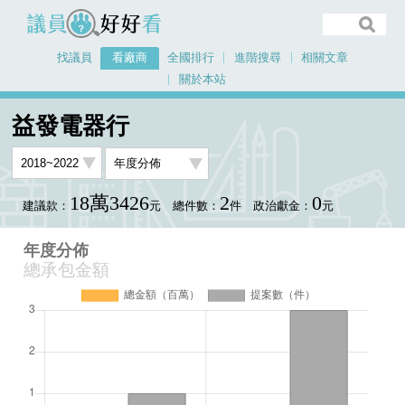
議員好好看
找議員
看廠商
全國排行
進階搜尋
相關文章
關於本站
首頁
看廠商
益發電器行
年度分佈
益發電器行
18萬3426
2
0
建議款：
元
總件數：
件
政治獻金：
元
年度分佈
總承包金額