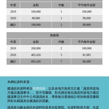
年度
金額
件數
平均每件金額
2019
100,000
1
100,000
2020
98,000
1
98,000
總計
198,000
2
99,000
無黨籍
年度
金額
件數
平均每件金額
2019
200,000
2
100,000
2020
405,426
5
81,085
總計
605,426
7
86,489
本網站資料來源：
建議款的資料來自
投票指南
，以及各地方政府主計處「議員所提地
方建設建議事項」。其中宜蘭縣、彰化縣並無在議員所提地方建設
建議事項文件中公布議員姓名，導致無法透過統計得知每個宜蘭縣
與彰化縣議員在建議款的貢獻。
議員政治獻金細目的資料則是來自監察院。在資料取得方面，先是