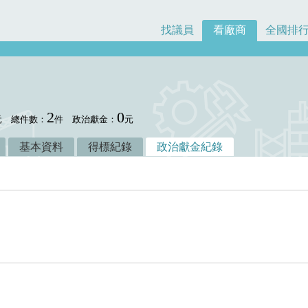
找議員
看廠商
全國排
2
0
元
總件數：
件
政治獻金：
元
基本資料
得標紀錄
政治獻金紀錄