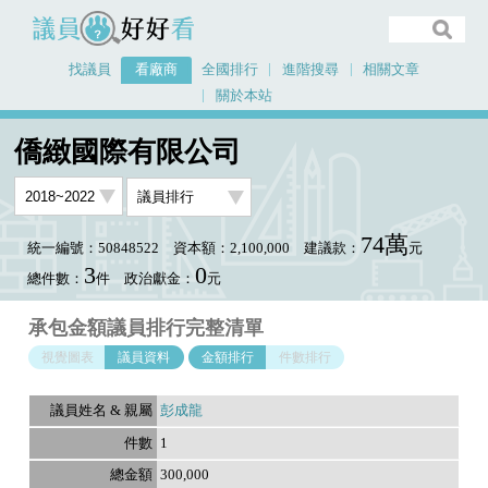
議員好好看
找議員
看廠商
全國排行
進階搜尋
相關文章
關於本站
首頁
看廠商
僑緻國際有限公司
議員排行資料
僑緻國際有限公司
74萬
統一編號：50848522
資本額：2,100,000
建議款：
元
3
0
總件數：
件
政治獻金：
元
承包金額議員排行完整清單
視覺圖表
議員資料
金額排行
件數排行
彭成龍
1
300,000