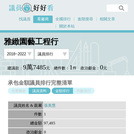
議員好好看
找議員
看廠商
全國排行
進階搜尋
相關文章
關於本站
首頁
看廠商
雅緻園藝工程行
議員排行資料
雅緻園藝工程行
9萬7485
1
0
建議款：
元
總件數：
件
政治獻金：
元
承包金額議員排行完整清單
視覺圖表
議員資料
金額排行
件數排行
張美慧
1
97,485
0