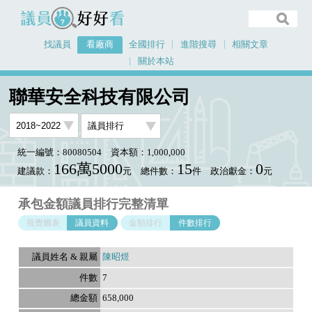
議員好好看
找議員
看廠商
全國排行
進階搜尋
相關文章
關於本站
首頁
看廠商
聯華安全科技有限公司
議員排行資料
聯華安全科技有限公司
統一編號：80080504
資本額：1,000,000
166萬5000
15
0
建議款：
元
總件數：
件
政治獻金：
元
承包金額議員排行完整清單
視覺圖表
議員資料
金額排行
件數排行
陳昭煜
7
658,000