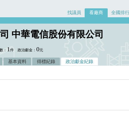
找議員
看廠商
全國排
司 中華電信股份有限公司
1
0
數：
件
政治獻金：
元
基本資料
得標紀錄
政治獻金紀錄