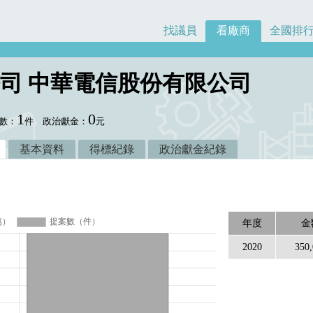
找議員
看廠商
全國排
司 中華電信股份有限公司
1
0
數：
件
政治獻金：
元
基本資料
得標紀錄
政治獻金紀錄
年度
金
2020
350