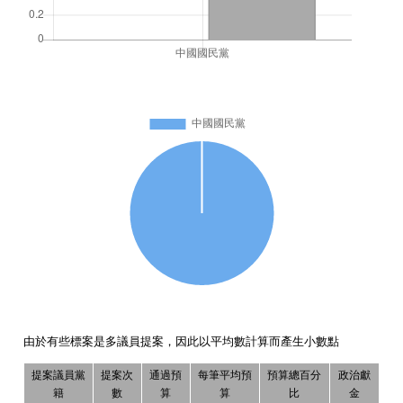
由於有些標案是多議員提案，因此以平均數計算而產生小數點
提案議員黨
提案次
通過預
每筆平均預
預算總百分
政治獻
籍
數
算
算
比
金