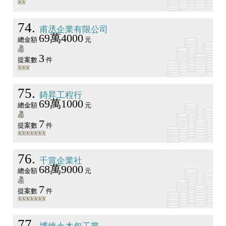
74
甫丞企業有限公司
69萬4000
總金額
元
3
提案數
件
75
錡昇工程行
69萬1000
總金額
元
7
提案數
件
76
千賞企業社
68萬9000
總金額
元
7
提案數
件
77