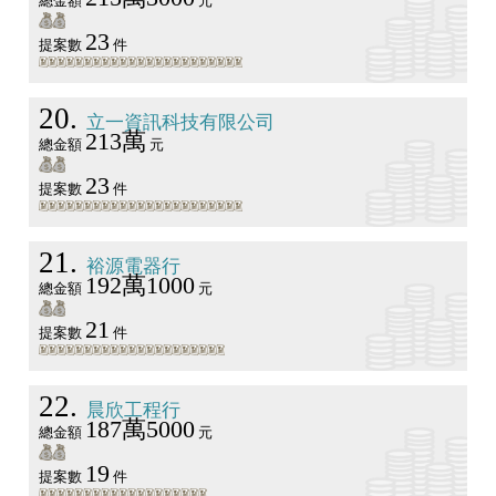
總金額
元
23
提案數
件
20
立一資訊科技有限公司
213萬
總金額
元
23
提案數
件
21
裕源電器行
192萬1000
總金額
元
21
提案數
件
22
晨欣工程行
187萬5000
總金額
元
19
提案數
件