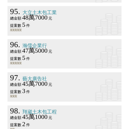
95
大立土木包工業
48萬7000
總金額
元
5
提案數
件
96
瀚儒企業行
47萬5000
總金額
元
5
提案數
件
97
藝大廣告社
45萬7000
總金額
元
3
提案數
件
98
翔崴土木包工程
45萬1000
總金額
元
2
提案數
件