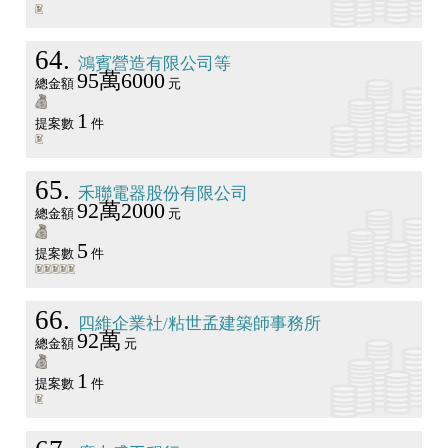
64
鴻賓營造有限公司等
95萬6000
總金額
元
1
提案數
件
65
禾聯電器股份有限公司
92萬2000
總金額
元
5
提案數
件
66
四維企業社/粘世孟建築師事務所
92萬
總金額
元
1
提案數
件