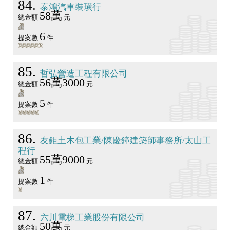
84
泰鴻汽車裝璜行
58萬
總金額
元
6
提案數
件
85
哲弘營造工程有限公司
56萬3000
總金額
元
5
提案數
件
86
友鉅土木包工業/陳慶鐘建築師事務所/太山工
程行
55萬9000
總金額
元
1
提案數
件
87
六川電梯工業股份有限公司
50萬
總金額
元