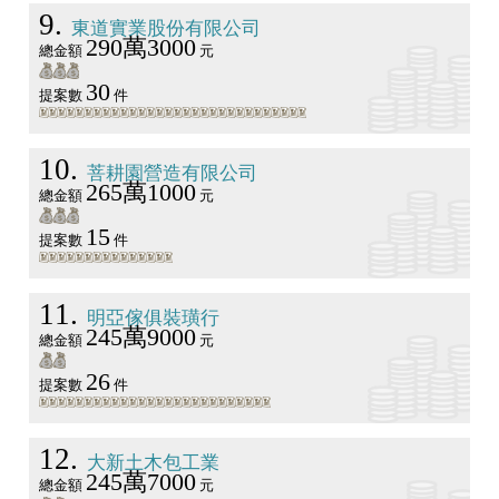
9
東道實業股份有限公司
290萬3000
總金額
元
30
提案數
件
10
菩耕園營造有限公司
265萬1000
總金額
元
15
提案數
件
11
明亞傢俱裝璜行
245萬9000
總金額
元
26
提案數
件
12
大新土木包工業
245萬7000
總金額
元