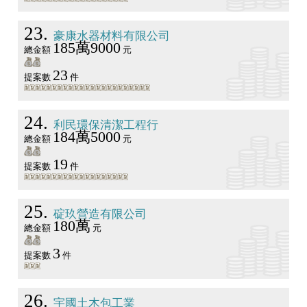
23
豪康水器材料有限公司
185萬9000
總金額
元
23
提案數
件
24
利民環保清潔工程行
184萬5000
總金額
元
19
提案數
件
25
碇玖營造有限公司
180萬
總金額
元
3
提案數
件
26
宇國土木包工業