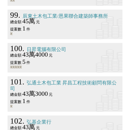
99
辰東土木包工業/恩果聯合建築師事務所
45萬
總金額
元
1
提案數
件
100
日昇電腦有限公司
43萬4000
總金額
元
5
提案數
件
101
弘通土木包工業 昇昌工程技術顧問有限公
司
43萬3000
總金額
元
1
提案數
件
102
弘基企業行
43萬
總金額
元