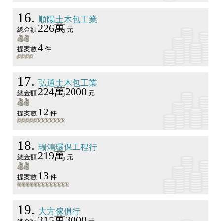
16
順陽土木包工業
226萬
總金額
元
4
提案數
件
17
弘通土木包工業
224萬2000
總金額
元
12
提案數
件
18
瑞鴻環保工程行
219萬
總金額
元
13
提案數
件
19
大方傢俱行
215萬3000