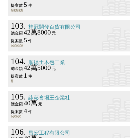
5
提案數
件
103
桂冠開發百貨有限公司
42萬8000
總金額
元
5
提案數
件
104
順揚土木包工業
42萬5000
總金額
元
1
提案數
件
105
詠菘會場王企業社
40萬
總金額
元
4
提案數
件
106
昌宏工程有限公司