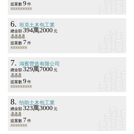
9
提案數
件
6
坦克土木包工業
394萬2000
總金額
元
7
提案數
件
7
鴻賓營造有限公司
329萬7000
總金額
元
9
提案數
件
8
怡助土木包工業
323萬3000
總金額
元
7
提案數
件