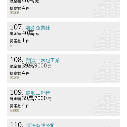
40萬
總金額
元
4
提案數
件
107
睿森企業社
40萬
總金額
元
1
提案數
件
108
翔崴土木包工業
39萬9000
總金額
元
4
提案數
件
109
建興工程行
39萬7000
總金額
元
4
提案數
件
110
源浩有限公司