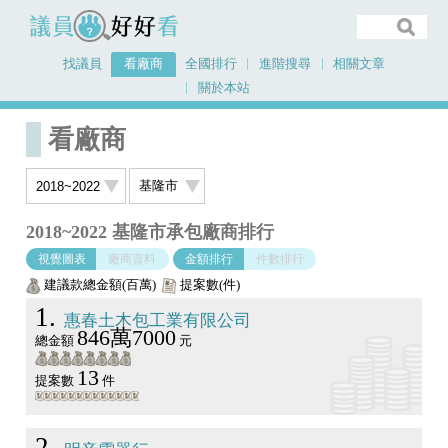
議員好好看
找議員
看廠商
全國排行
進階搜尋
相關文章
關於本站
首頁
看廠商
2018~2022
基隆市
看廠商
2018~2022 基隆市承包廠商排行
視覺圖表
廠商資料
金額排行
件數排行
建議款總金額(百萬)
提案數(件)
1
惠春土木包工業有限公司
846萬7000
總金額
元
13
提案數
件
2