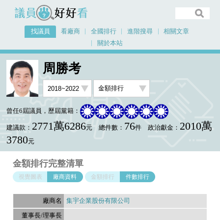
議員好好看
找議員
看廠商
全國排行
進階搜尋
相關文章
關於本站
首頁
找議員
周勝考
金額排行廠商資料
周勝考
曾任6屆議員，歷屆黨籍：
2771萬6286
76
2010萬
建議款：
元
總件數：
件
政治獻金：
3780
元
金額排行完整清單
視覺圖表
廠商資料
金額排行
件數排行
集宇企業股份有限公司