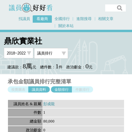
議員好好看
找議員
看廠商
全國排行
進階搜尋
相關文章
關於本站
首頁
看廠商
鼎欣實業社
議員排行資料
鼎欣實業社
8萬
1
0
建議款：
元
總件數：
件
政治獻金：
元
承包金額議員排行完整清單
視覺圖表
議員資料
金額排行
件數排行
彭成龍
1
80,000
0