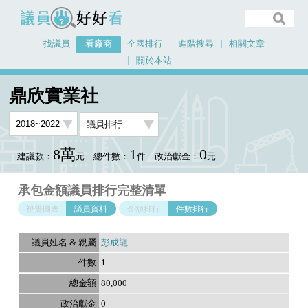
議員好好看
找議員
看廠商
全國排行
進階搜尋
相關文章
關於本站
首頁
看廠商
鼎欣實業社
議員排行資料
鼎欣實業社
8萬
1
0
建議款：
元
總件數：
件
政治獻金：
元
承包金額議員排行完整清單
視覺圖表
議員資料
金額排行
件數排行
彭成龍
1
80,000
0