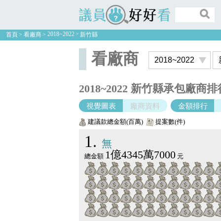
議員好好看
2018~2022
首頁
看廠商
新竹縣
看廠商
2018~2022 新竹縣承包廠商排
視覺圖表
廠商資料
金額排行
建議款總金額(百萬)
提案數(件)
1
無
1億4345萬7000
總金額
元