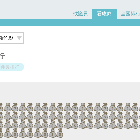
找議員
看廠商
全國排
行
件數排行